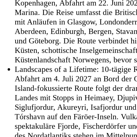
Kopenhagen, Abfahrt am 22. Juni 20
Marina. Die Reise umfasst die Britis
mit Anläufen in Glasgow, Londonderry
Aberdeen, Edinburgh, Bergen, Stavang
und Göteborg. Die Route verbindet his
Küsten, schottische Inselgemeinschaf
Küstenlandschaft Norwegens, bevor s
Landscapes of a Lifetime: 10-tägige 
Abfahrt am 4. Juli 2027 an Bord der 
Island-fokussierte Route folgt der dr
Landes mit Stopps in Heimaey, Djupiv
Siglufjordur, Akureyri, Isafjordur un
Tórshavn auf den Färöer-Inseln. Vulk
spektakuläre Fjorde, Fischerdörfer un
des Nordatlantiks stehen im Mittelpun