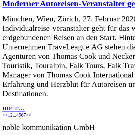
Moderner Autoreisen-Veranstalter ge
München, Wien, Zürich, 27. Februar 202
Individualreise-veranstalter geht für da
erdgebundenen Reisen an den Start. Hint
Unternehmen TraveLeague AG stehen di
Agenturen von Thomas Cook und Necke
Touristik, Touralpin, Falk Tours, Falk Tr
Manager von Thomas Cook International 
Erfahrung und Herzblut für Autoreisen 
Destinationen.
mehr...
<<
1
2
...
4
5
6
7
>>
noble kommunikation GmbH