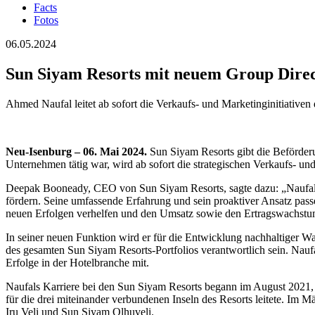
Facts
Fotos
06.05.2024
Sun Siyam Resorts mit neuem Group Direc
Ahmed Naufal leitet ab sofort die Verkaufs- und Marketinginitiative
Neu-Isenburg – 06. Mai 2024.
Sun Siyam Resorts gibt die Beförder
Unternehmen tätig war, wird ab sofort die strategischen Verkaufs- un
Deepak Booneady, CEO von Sun Siyam Resorts, sagte dazu: „Naufals 
fördern. Seine umfassende Erfahrung und sein proaktiver Ansatz pass
neuen Erfolgen verhelfen und den Umsatz sowie den Ertragswachstu
In seiner neuen Funktion wird er für die Entwicklung nachhaltiger Wa
des gesamten Sun Siyam Resorts-Portfolios verantwortlich sein. Nauf
Erfolge in der Hotelbranche mit.
Naufals Karriere bei den Sun Siyam Resorts begann im August 2021, al
für die drei miteinander verbundenen Inseln des Resorts leitete. Im M
Iru Veli und Sun Siyam Olhuveli.