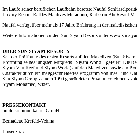
Im Laufe seiner beruflichen Laufbahn besetzte Naufal Schlüsselpos
Luxury Resort, Raffles Maldives Meradhoo, Radisson Blu Resort Ma
Naufal verfügt über mehr als 17 Jahre Erfahrung in der maledivisch
Weitere Informationen zu den Sun Siyam Resorts unter www.sunsiy
ÜBER SUN SIYAM RESORTS
Seit der Eröffnung des ersten Resorts auf den Malediven (Sun Siyam 
Eröffnung seines jüngsten Mitglieds - Siyam World – gefeiert. Die Re
Siyam Vilu Reef und Siyam World) auf den Malediven sowie ein Boutiq
Charakter durch ein maßgeschneidertes Programm von Insel- und Unte
Sun Siyam Group - einem 1990 gegründeten Privatunternehmen - spie
Siyam Mohamed, wider.
PRESSEKONTAKT
noble kommunikation GmbH
Bernadette Krefeld-Vehma
Luisenstr. 7