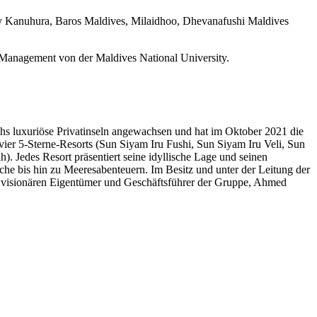
nly Kanuhura, Baros Maldives, Milaidhoo, Dhevanafushi Maldives
 Management von der Maldives National University.
echs luxuriöse Privatinseln angewachsen und hat im Oktober 2021 die
vier 5-Sterne-Resorts (Sun Siyam Iru Fushi, Sun Siyam Iru Veli, Sun
 Jedes Resort präsentiert seine idyllische Lage und seinen
he bis hin zu Meeresabenteuern. Im Besitz und unter der Leitung der
n visionären Eigentümer und Geschäftsführer der Gruppe, Ahmed