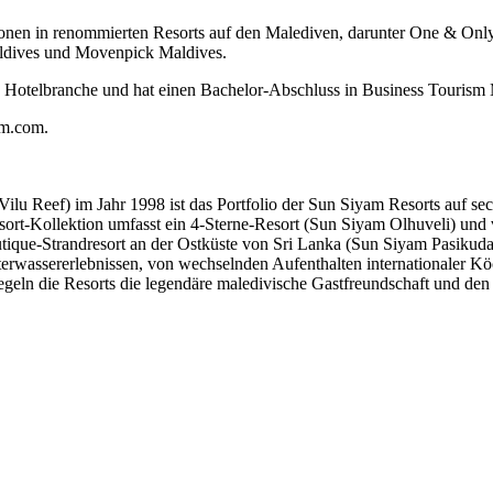
itionen in renommierten Resorts auf den Malediven, darunter One & O
ldives und Movenpick Maldives.
en Hotelbranche und hat einen Bachelor-Abschluss in Business Tourism
am.com.
Vilu Reef) im Jahr 1998 ist das Portfolio der Sun Siyam Resorts auf s
sort-Kollektion umfasst ein 4-Sterne-Resort (Sun Siyam Olhuveli) und 
ue-Strandresort an der Ostküste von Sri Lanka (Sun Siyam Pasikudah).
rwassererlebnissen, von wechselnden Aufenthalten internationaler Köc
geln die Resorts die legendäre maledivische Gastfreundschaft und de