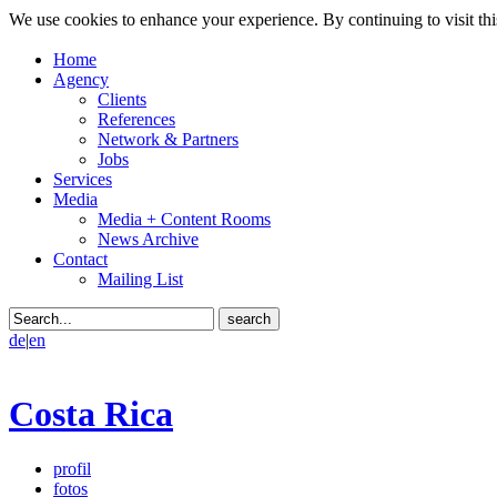
We use cookies to enhance your experience. By continuing to visit thi
Home
Agency
Clients
References
Network & Partners
Jobs
Services
Media
Media + Content Rooms
News Archive
Contact
Mailing List
de
|
en
Costa Rica
profil
fotos