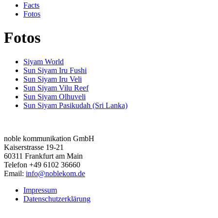
Facts
Fotos
Fotos
Siyam World
Sun Siyam Iru Fushi
Sun Siyam Iru Veli
Sun Siyam Vilu Reef
Sun Siyam Olhuveli
Sun Siyam Pasikudah (Sri Lanka)
noble kommunikation GmbH
Kaiserstrasse 19-21
60311 Frankfurt am Main
Telefon +49 6102 36660
Email:
info@noblekom.de
Impressum
Datenschutzerklärung