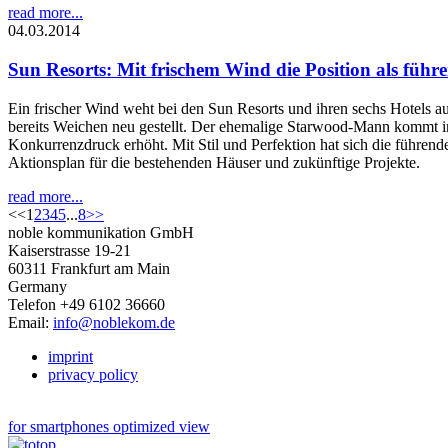
read more...
04.03.2014
Sun Resorts: Mit frischem Wind die Position als führ
Ein frischer Wind weht bei den Sun Resorts und ihren sechs Hotels 
bereits Weichen neu gestellt. Der ehemalige Starwood-Mann kommt in
Konkurrenzdruck erhöht. Mit Stil und Perfektion hat sich die führen
Aktionsplan für die bestehenden Häuser und zukünftige Projekte.
read more...
<<
1
2
3
4
5
...
8
>>
noble kommunikation GmbH
Kaiserstrasse 19-21
60311 Frankfurt am Main
Germany
Telefon +49 6102 36660
Email:
info@noblekom.de
imprint
privacy policy
for smartphones optimized view