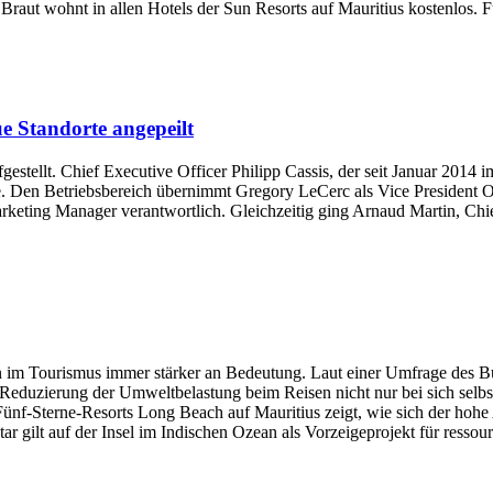
 Braut wohnt in allen Hotels der Sun Resorts auf Mauritius kostenlos. 
e Standorte angepeilt
stellt. Chief Executive Officer Philipp Cassis, der seit Januar 2014 
gge. Den Betriebsbereich übernimmt Gregory LeCerc als Vice Presiden
eting Manager verantwortlich. Gleichzeitig ging Arnaud Martin, Chie
m Tourismus immer stärker an Bedeutung. Laut einer Umfrage des Bu
Reduzierung der Umweltbelastung beim Reisen nicht nur bei sich selbst
ünf-Sterne-Resorts Long Beach auf Mauritius zeigt, wie sich der hohe
r gilt auf der Insel im Indischen Ozean als Vorzeigeprojekt für ress