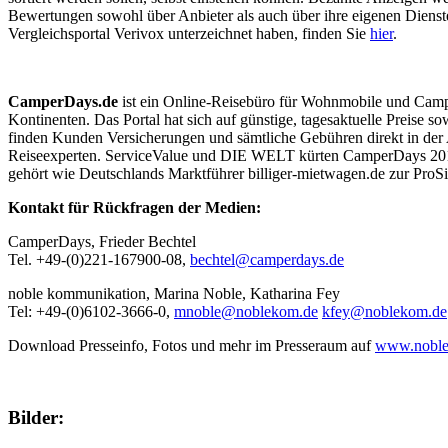
Bewertungen sowohl über Anbieter als auch über ihre eigenen Dienste
Vergleichsportal Verivox unterzeichnet haben, finden Sie
hier
.
CamperDays.de
ist ein Online-Reisebüro für Wohnmobile und Campe
Kontinenten. Das Portal hat sich auf günstige, tagesaktuelle Preise s
finden Kunden Versicherungen und sämtliche Gebühren direkt in der 
Reiseexperten. ServiceValue und DIE WELT kürten CamperDays 2017
gehört wie Deutschlands Marktführer billiger-mietwagen.de zur ProS
Kontakt für Rückfragen der Medien:
CamperDays, Frieder Bechtel
Tel. +49-(0)221-167900-08,
bechtel@camperdays.de
noble kommunikation, Marina Noble, Katharina Fey
Tel: +49-(0)6102-3666-0,
mnoble@noblekom.de
kfey@noblekom.de
Download Presseinfo, Fotos und mehr im Presseraum auf
www.noble
Bilder: