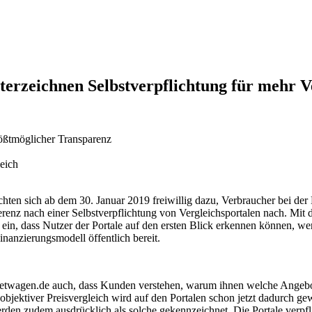
terzeichnen Selbstverpflichtung für mehr 
ößtmöglicher Transparenz
eich
hten sich ab dem 30. Januar 2019 freiwillig dazu, Verbraucher bei der
enz nach einer Selbstverpflichtung von Vergleichsportalen nach. Mit 
ein, dass Nutzer der Portale auf den ersten Blick erkennen können, wer 
inanzierungsmodell öffentlich bereit.
ietwagen.de auch, dass Kunden verstehen, warum ihnen welche Angebo
objektiver Preisvergleich wird auf den Portalen schon jetzt dadurch ge
erden zudem ausdrücklich als solche gekennzeichnet. Die Portale verpfli