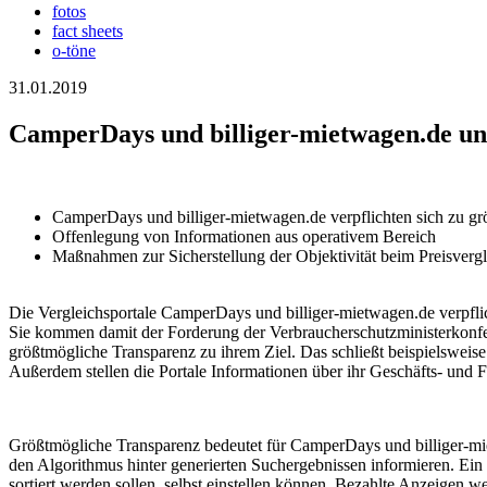
fotos
fact sheets
o-töne
31.01.2019
CamperDays und billiger-mietwagen.de un
CamperDays und billiger-mietwagen.de verpflichten sich zu gr
Offenlegung von Informationen aus operativem Bereich
Maßnahmen zur Sicherstellung der Objektivität beim Preisvergl
Die Vergleichsportale CamperDays und billiger-mietwagen.de verpflic
Sie kommen damit der Forderung der Verbraucherschutzministerkonfer
größtmögliche Transparenz zu ihrem Ziel. Das schließt beispielsweise 
Außerdem stellen die Portale Informationen über ihr Geschäfts- und F
Größtmögliche Transparenz bedeutet für CamperDays und billiger-m
den Algorithmus hinter generierten Suchergebnissen informieren. Ein 
sortiert werden sollen, selbst einstellen können. Bezahlte Anzeigen w