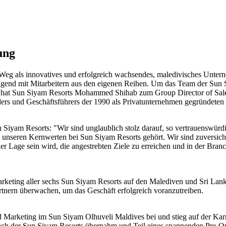
ung
eg als innovatives und erfolgreich wachsendes, maledivisches Unter
lgend mit Mitarbeitern aus den eigenen Reihen. Um das Team der Sun S
n, hat Sun Siyam Resorts Mohammed Shihab zum Group Director of Sal
ründers und Geschäftsführers der 1990 als Privatunternehmen gegründ
Siyam Resorts: "Wir sind unglaublich stolz darauf, so vertrauenswürd
u unseren Kernwerten bei Sun Siyam Resorts gehört. Wir sind zuversic
 Lage sein wird, die angestrebten Ziele zu erreichen und in der Branch
keting aller sechs Sun Siyam Resorts auf den Malediven und Sri Lanka
rtnern überwachen, um das Geschäft erfolgreich voranzutreiben.
 Marketing im Sun Siyam Olhuveli Maldives bei und stieg auf der Karri
 Dach der Sun Siyam Resorts übernahm und Teil eines spannenden Pre-