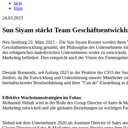
facts
fotos
24.03.2023
Sun Siyam stärkt Team Geschäftsentwickl
Neu Isenburg 23. März 2023 – Die Sun Siyam Resorts werden ihren W
Geschäftsentwicklung gestärkt, der Philosophie des Unternehmens fo
des erfolgreichen maledivischen Unternehmens weiter zu entwickel
Marketing befördert. Dies entspricht auch der Vision des Firmeng
Deepak Booneady, seit Anfang 2023 in der Position des CEO der Sun 
fördern, da die Entwicklung und Unterstützung unserer Mitarbeiter z
beeindruckender Berufserfahrung und ihrer "Can do"-Einstellung in der
Effektive Wachstumsstrategien im Fokus
Mohamed Shihab wird in der Rolle des Group Director of Sales & Mar
Marketing entwickelt und alle globalen Beziehungen zu wichtigen Pa
Shihab trat dem Unternehmen 2020 als Assistant Director of Sales and
Cluster Director of Sales & Marketing ein neues Projekt unter dem