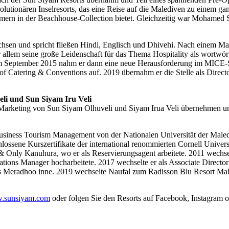
olutionären Inselresorts, das eine Reise auf die Malediven zu einem ga
mmern in der Beachhouse-Collection bietet. Gleichzeitig war Mohamed S
sen und spricht fließen Hindi, Englisch und Dhivehi. Nach einem Mast
r allem seine große Leidenschaft für das Thema Hospitality als wortwör
Im September 2015 nahm er dann eine neue Herausforderung im MICE-S
 of Catering & Conventions auf. 2019 übernahm er die Stelle als Direc
eli und Sun Siyam Iru Veli
Marketing von Sun Siyam Olhuveli und Siyam Irua Veli übernehmen und 
 Business Tourism Management von der Nationalen Universität der Male
chlossene Kurszertifikate der international renommierten Cornell Univ
Only Kanuhura, wo er als Reservierungsagent arbeitete. 2011 wechsel
vations Manager hocharbeitete. 2017 wechselte er als Associate Direct
es Meradhoo inne. 2019 wechselte Naufal zum Radisson Blu Resort Mal
.sunsiyam.com
oder folgen Sie den Resorts auf Facebook, Instagram o