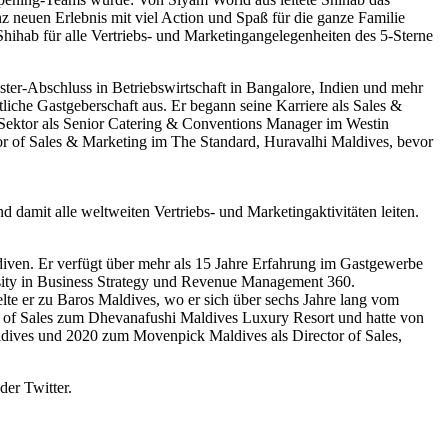
nz neuen Erlebnis mit viel Action und Spaß für die ganze Familie
hihab für alle Vertriebs- und Marketingangelegenheiten des 5-Sterne
er-Abschluss in Betriebswirtschaft in Bangalore, Indien und mehr
tliche Gastgeberschaft aus. Er begann seine Karriere als Sales &
ektor als Senior Catering & Conventions Manager im Westin
tor of Sales & Marketing im The Standard, Huravalhi Maldives, bevor
damit alle weltweiten Vertriebs- und Marketingaktivitäten leiten.
diven. Er verfügt über mehr als 15 Jahre Erfahrung im Gastgewerbe
ersity in Business Strategy und Revenue Management 360.
te er zu Baros Maldives, wo er sich über sechs Jahre lang vom
or of Sales zum Dhevanafushi Maldives Luxury Resort und hatte von
dives und 2020 zum Movenpick Maldives als Director of Sales,
der Twitter.