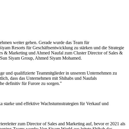
nehmen weiter gehen. Gerade wurde das Team für
iyam Resorts für Geschäftsentwicklung zu stärken und die Strategie
es & Marketing und Ahmed Naufal zum Cluster Director of Sales &
eten Sun Siyam Group, Ahmed Siyam Mohamed.
ige und qualifizierte Teammitglieder in unserem Unternehmen zu
htlich, dass das Unternehmen mit Shihabs und Naufals
e definitiv für Furore zu sorgen."
 starke und effektive Wachstumsstrategien für Verkauf und
ereleiter zum Director of Sales and Marketing auf, bevor er 2021 als
Opening-Teams wurde: Von Siyam World aus leitete Shihab das