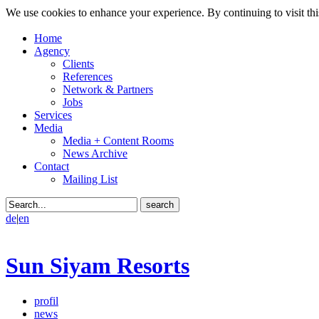
We use cookies to enhance your experience. By continuing to visit thi
Home
Agency
Clients
References
Network & Partners
Jobs
Services
Media
Media + Content Rooms
News Archive
Contact
Mailing List
de
|
en
Sun Siyam Resorts
profil
news