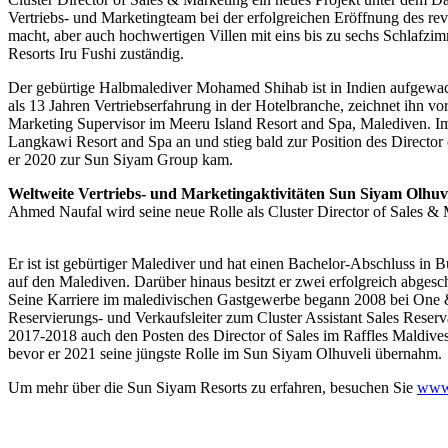
Vertriebs- und Marketingteam bei der erfolgreichen Eröffnung des rev
macht, aber auch hochwertigen Villen mit eins bis zu sechs Schlafzi
Resorts Iru Fushi zuständig.
Der gebürtige Halbmalediver Mohamed Shihab ist in Indien aufgewach
als 13 Jahren Vertriebserfahrung in der Hotelbranche, zeichnet ihn vo
Marketing Supervisor im Meeru Island Resort and Spa, Malediven. 
Langkawi Resort and Spa an und stieg bald zur Position des Director
er 2020 zur Sun Siyam Group kam.
Weltweite Vertriebs- und Marketingaktivitäten Sun Siyam Olhuv
Ahmed Naufal wird seine neue Rolle als Cluster Director of Sales & 
Er ist ist gebürtiger Malediver und hat einen Bachelor-Abschluss in
auf den Malediven. Darüber hinaus besitzt er zwei erfolgreich abges
Seine Karriere im maledivischen Gastgewerbe begann 2008 bei One & 
Reservierungs- und Verkaufsleiter zum Cluster Assistant Sales Reser
2017-2018 auch den Posten des Director of Sales im Raffles Maldiv
bevor er 2021 seine jüngste Rolle im Sun Siyam Olhuveli übernahm.
Um mehr über die Sun Siyam Resorts zu erfahren, besuchen Sie
www