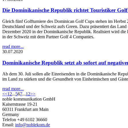
Die Dominikanische Republik richtet Touristiker Gol
Gleich fünf Golfturniere des Dominican Golf Cups stehen im Herbst 2
Deutschland und der Schweiz aufs Green. Dazu präsentiert das Land e
Dezember 2020 in der Dominikanische Republik. Realisiert wird die
in der Schweiz mit dem Partner Golf 4 Companies.
read more...
30.07.2020
Dominikanische Republik setzt ab sofort auf negati
Ab dem 30. Juli sollen alle Einreisenden in die Dominikanische Re
im Land zu stärken und die Gesundheit von Einheimischen und Gäste
read more...
<<
1
2
...
5
6
7
...
12
>>
noble kommunikation GmbH
Kaiserstrasse 19-21
60311 Frankfurt am Main
Germany
Telefon +49 6102 36660
Email:
info@noblekom.de